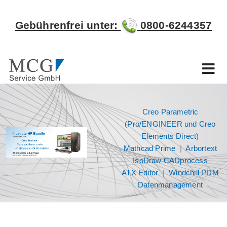
Gebührenfrei unter:
0800-6244357
Creo Parametric
(Pro/ENGINEER und Creo
Elements Direct)
Mathcad Prime
|
Arbortext
IsoDraw CADprocess
ATX Editor
|
Windchill PDM
Datenmanagement