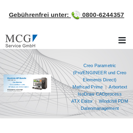
Gebührenfrei unter:
0800-6244357
Creo Parametric
(Pro/ENGINEER und Creo
Elements Direct)
Mathcad Prime
|
Arbortext
IsoDraw CADprocess
ATX Editor
|
Windchill PDM
Datenmanagement