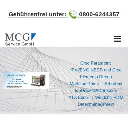
Gebührenfrei unter:
0800-6244357
Creo Parametric
(Pro/ENGINEER und Creo
Elements Direct)
Mathcad Prime
|
Arbortext
IsoDraw CADprocess
ATX Editor
|
Windchill PDM
Datenmanagement