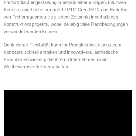
Freiformflächengestaltung innerhalb einer einzigen, intuitiven
Benutzeroberfläche ermöglicht PTC Creo ISDX das Erstellen
von Freiformgeometrie zu jedem Zeitpunkt innerhalb des
Konstruktionsprojekts, wobei beliebig viele Randbedingungen
verwendet werden können.
Dank dieser Flexibilität kann Ihr Produktentwicklungsteam
Konzepte schnell erstellen und innovativere, ästhetische
Produkte entwickeln, die Ihrem Unternehmen einen
Wettbewerbsvorteil verschaffen.