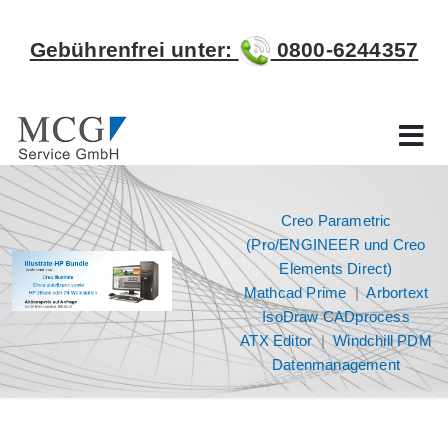
Gebührenfrei unter:
0800-6244357
Creo Parametric
(Pro/ENGINEER und Creo
Elements Direct)
Mathcad Prime
|
Arbortext
IsoDraw CADprocess
ATX Editor
|
Windchill PDM
Datenmanagement