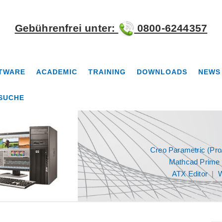
Gebührenfrei unter:
0800-6244357
TWARE
ACADEMIC
TRAINING
DOWNLOADS
NEWS
SUCHE
Creo Parametric (Pr
Mathcad Prime
ATX Editor
|